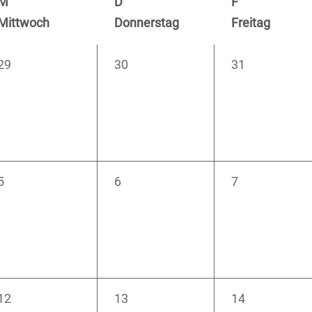
M
D
F
Mittwoch
Donnerstag
Freitag
0
0
0
29
30
31
Veranstaltungen,
Veranstaltungen,
Veranstaltung
0
0
0
5
6
7
Veranstaltungen,
Veranstaltungen,
Veranstaltung
0
0
0
12
13
14