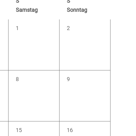
S
S
Samstag
Sonntag
0
0
1
2
en,
Veranstaltungen,
Veranstaltungen,
0
0
8
9
en,
Veranstaltungen,
Veranstaltungen,
0
0
15
16