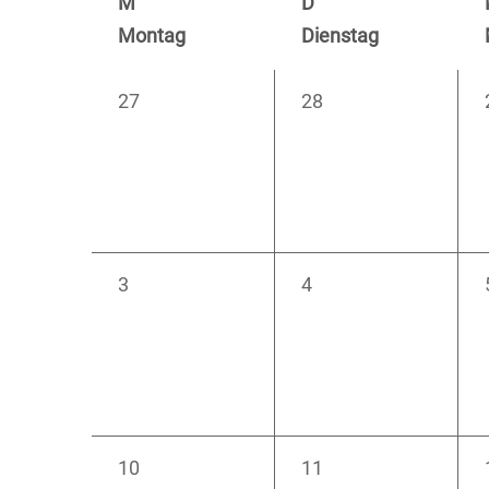
M
D
von
Montag
Dienstag
Veranstaltungen
0
0
27
28
Veranstaltungen,
Veranstaltungen,
0
0
3
4
Veranstaltungen,
Veranstaltungen,
0
0
10
11