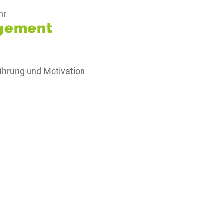
hr
gement
ührung und Motivation