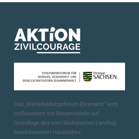
Das „Weiterbildungsforum Ehrenamt“ wird
mitfinanziert mit Steuermitteln auf
Grundlage des vom Sächsischen Landtag
beschlossenen Haushaltes.